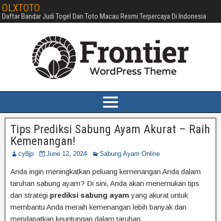
OLXTOTO
Daftar Bandar Judi Togel Dan Toto Macau Resmi Terpercaya Di Indonesia
Tips Prediksi Sabung Ayam Akurat – Raih
Kemenangan!
cy8jp
June 12, 2024
Sabung Ayam Online
Anda ingin meningkatkan peluang kemenangan Anda dalam
taruhan sabung ayam? Di sini, Anda akan menemukan tips
dan strategi
prediksi sabung ayam
yang akurat untuk
membantu Anda meraih kemenangan lebih banyak dan
mendapatkan keuntungan dalam taruhan.