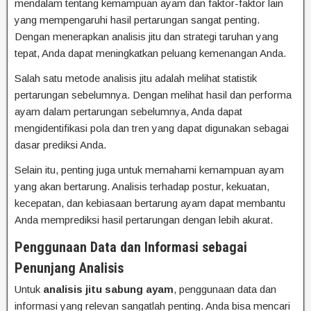
mendalam tentang kemampuan ayam dan faktor-faktor lain
yang mempengaruhi hasil pertarungan sangat penting.
Dengan menerapkan analisis jitu dan strategi taruhan yang
tepat, Anda dapat meningkatkan peluang kemenangan Anda.
Salah satu metode analisis jitu adalah melihat statistik
pertarungan sebelumnya. Dengan melihat hasil dan performa
ayam dalam pertarungan sebelumnya, Anda dapat
mengidentifikasi pola dan tren yang dapat digunakan sebagai
dasar prediksi Anda.
Selain itu, penting juga untuk memahami kemampuan ayam
yang akan bertarung. Analisis terhadap postur, kekuatan,
kecepatan, dan kebiasaan bertarung ayam dapat membantu
Anda memprediksi hasil pertarungan dengan lebih akurat.
Penggunaan Data dan Informasi sebagai
Penunjang Analisis
Untuk
analisis jitu sabung ayam
, penggunaan data dan
informasi yang relevan sangatlah penting. Anda bisa mencari