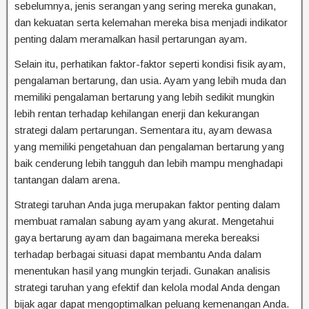
sebelumnya, jenis serangan yang sering mereka gunakan,
dan kekuatan serta kelemahan mereka bisa menjadi indikator
penting dalam meramalkan hasil pertarungan ayam.
Selain itu, perhatikan faktor-faktor seperti kondisi fisik ayam,
pengalaman bertarung, dan usia. Ayam yang lebih muda dan
memiliki pengalaman bertarung yang lebih sedikit mungkin
lebih rentan terhadap kehilangan enerji dan kekurangan
strategi dalam pertarungan. Sementara itu, ayam dewasa
yang memiliki pengetahuan dan pengalaman bertarung yang
baik cenderung lebih tangguh dan lebih mampu menghadapi
tantangan dalam arena.
Strategi taruhan Anda juga merupakan faktor penting dalam
membuat ramalan sabung ayam yang akurat. Mengetahui
gaya bertarung ayam dan bagaimana mereka bereaksi
terhadap berbagai situasi dapat membantu Anda dalam
menentukan hasil yang mungkin terjadi. Gunakan analisis
strategi taruhan yang efektif dan kelola modal Anda dengan
bijak agar dapat mengoptimalkan peluang kemenangan Anda.