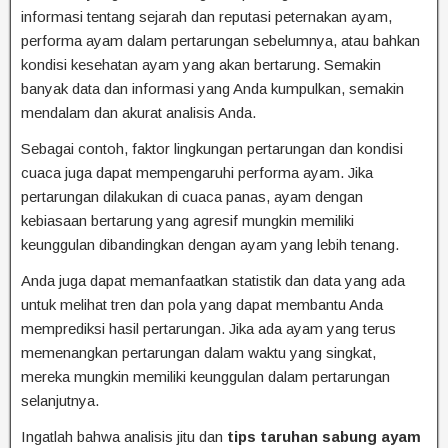
informasi tentang sejarah dan reputasi peternakan ayam,
performa ayam dalam pertarungan sebelumnya, atau bahkan
kondisi kesehatan ayam yang akan bertarung. Semakin
banyak data dan informasi yang Anda kumpulkan, semakin
mendalam dan akurat analisis Anda.
Sebagai contoh, faktor lingkungan pertarungan dan kondisi
cuaca juga dapat mempengaruhi performa ayam. Jika
pertarungan dilakukan di cuaca panas, ayam dengan
kebiasaan bertarung yang agresif mungkin memiliki
keunggulan dibandingkan dengan ayam yang lebih tenang.
Anda juga dapat memanfaatkan statistik dan data yang ada
untuk melihat tren dan pola yang dapat membantu Anda
memprediksi hasil pertarungan. Jika ada ayam yang terus
memenangkan pertarungan dalam waktu yang singkat,
mereka mungkin memiliki keunggulan dalam pertarungan
selanjutnya.
Ingatlah bahwa analisis jitu dan
tips taruhan sabung ayam