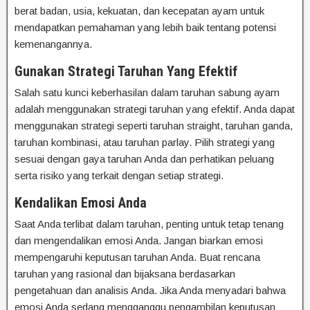
berat badan, usia, kekuatan, dan kecepatan ayam untuk
mendapatkan pemahaman yang lebih baik tentang potensi
kemenangannya.
Gunakan Strategi Taruhan Yang Efektif
Salah satu kunci keberhasilan dalam taruhan sabung ayam
adalah menggunakan strategi taruhan yang efektif. Anda dapat
menggunakan strategi seperti taruhan straight, taruhan ganda,
taruhan kombinasi, atau taruhan parlay. Pilih strategi yang
sesuai dengan gaya taruhan Anda dan perhatikan peluang
serta risiko yang terkait dengan setiap strategi.
Kendalikan Emosi Anda
Saat Anda terlibat dalam taruhan, penting untuk tetap tenang
dan mengendalikan emosi Anda. Jangan biarkan emosi
mempengaruhi keputusan taruhan Anda. Buat rencana
taruhan yang rasional dan bijaksana berdasarkan
pengetahuan dan analisis Anda. Jika Anda menyadari bahwa
emosi Anda sedang mengganggu pengambilan keputusan