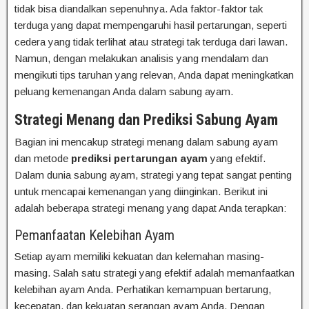
tidak bisa diandalkan sepenuhnya. Ada faktor-faktor tak
terduga yang dapat mempengaruhi hasil pertarungan, seperti
cedera yang tidak terlihat atau strategi tak terduga dari lawan.
Namun, dengan melakukan analisis yang mendalam dan
mengikuti tips taruhan yang relevan, Anda dapat meningkatkan
peluang kemenangan Anda dalam sabung ayam.
Strategi Menang dan Prediksi Sabung Ayam
Bagian ini mencakup strategi menang dalam sabung ayam
dan metode
prediksi pertarungan ayam
yang efektif.
Dalam dunia sabung ayam, strategi yang tepat sangat penting
untuk mencapai kemenangan yang diinginkan. Berikut ini
adalah beberapa strategi menang yang dapat Anda terapkan:
Pemanfaatan Kelebihan Ayam
Setiap ayam memiliki kekuatan dan kelemahan masing-
masing. Salah satu strategi yang efektif adalah memanfaatkan
kelebihan ayam Anda. Perhatikan kemampuan bertarung,
kecepatan, dan kekuatan serangan ayam Anda. Dengan