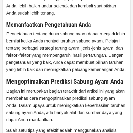
Anda, lebih baik mundur sejenak dan kembali saat pikiran
Anda sudah lebih tenang.
Memanfaatkan Pengetahuan Anda
Pengetahuan tentang dunia sabung ayam dapat menjadi lebih
bernilai ketika Anda menjadi taruhan sabung ayam. Pelajari
tentang berbagai strategi tarung ayam, jenis-jenis ayam, dan
faktor-faktor yang mempengaruhi hasil pertarungan. Dengan
pengetahuan yang baik, Anda dapat membuat pilihan taruhan
yang lebih baik dan meningkatkan peluang kemenangan Anda.
Mengoptimalkan Prediksi Sabung Ayam Anda
Bagian ini merupakan bagian terakhir dari artikel ini yang akan
membahas cara mengoptimalkan prediksi sabung ayam
Anda. Dalam upaya untuk meningkatkan keberhasilan taruhan
sabung ayam Anda, ada banyak alat dan sumber daya yang
dapat Anda manfaatkan.
Salah satu tips yang efektif adalah menggunakan analisis