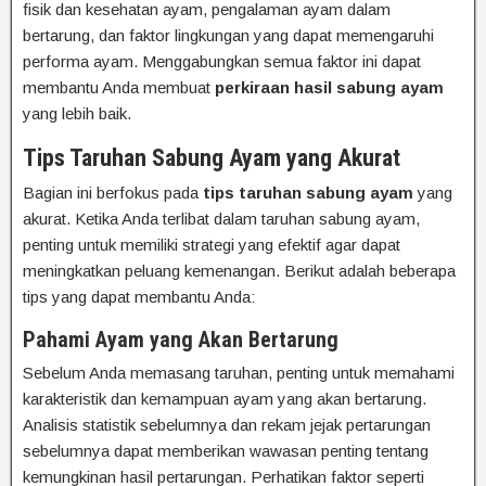
fisik dan kesehatan ayam, pengalaman ayam dalam
bertarung, dan faktor lingkungan yang dapat memengaruhi
performa ayam. Menggabungkan semua faktor ini dapat
membantu Anda membuat
perkiraan hasil sabung ayam
yang lebih baik.
Tips Taruhan Sabung Ayam yang Akurat
Bagian ini berfokus pada
tips taruhan sabung ayam
yang
akurat. Ketika Anda terlibat dalam taruhan sabung ayam,
penting untuk memiliki strategi yang efektif agar dapat
meningkatkan peluang kemenangan. Berikut adalah beberapa
tips yang dapat membantu Anda:
Pahami Ayam yang Akan Bertarung
Sebelum Anda memasang taruhan, penting untuk memahami
karakteristik dan kemampuan ayam yang akan bertarung.
Analisis statistik sebelumnya dan rekam jejak pertarungan
sebelumnya dapat memberikan wawasan penting tentang
kemungkinan hasil pertarungan. Perhatikan faktor seperti