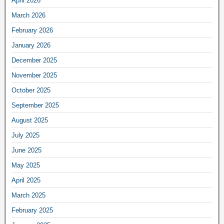
April 2026
March 2026
February 2026
January 2026
December 2025
November 2025
October 2025
September 2025
August 2025
July 2025
June 2025
May 2025
April 2025
March 2025
February 2025