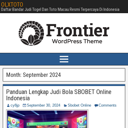
OLXTOTO
Daftar Bandar Judi Togel Dan Toto Macau Resmi Terpercaya Di Indonesia
Month:
September 2024
Panduan Lengkap Judi Bola SBOBET Online
Indonesia
cy8jp
September 30, 2024
Sbobet Online
Comments