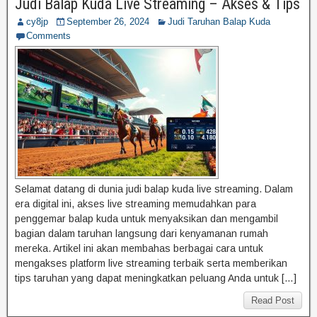
Judi Balap Kuda Live Streaming – Akses & Tips
cy8jp
September 26, 2024
Judi Taruhan Balap Kuda
Comments
Selamat datang di dunia judi balap kuda live streaming. Dalam
era digital ini, akses live streaming memudahkan para
penggemar balap kuda untuk menyaksikan dan mengambil
bagian dalam taruhan langsung dari kenyamanan rumah
mereka. Artikel ini akan membahas berbagai cara untuk
mengakses platform live streaming terbaik serta memberikan
tips taruhan yang dapat meningkatkan peluang Anda untuk […]
Read Post