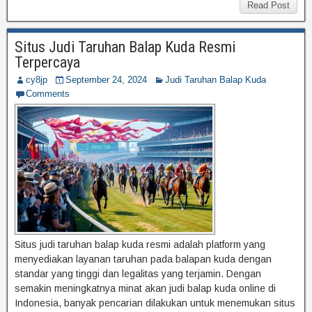
Read Post
Situs Judi Taruhan Balap Kuda Resmi
Terpercaya
cy8jp
September 24, 2024
Judi Taruhan Balap Kuda
Comments
Situs judi taruhan balap kuda resmi adalah platform yang
menyediakan layanan taruhan pada balapan kuda dengan
standar yang tinggi dan legalitas yang terjamin. Dengan
semakin meningkatnya minat akan judi balap kuda online di
Indonesia, banyak pencarian dilakukan untuk menemukan situs