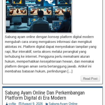
Sabung ayam online dengan konsep platform digital modern
mengubah cara orang mengakses informasi dan mengikuti
aktivitas ini. Platform digital dapat menyediakan tampilan yang
rapi, fitur interaktif, serta akses melalui perangkat yang
terhubung ke internet. Pengguna perlu memahami aturan
hukum, memperhatikan kesejahteraan hewan, dan memakai
platform dengan aman serta bertanggung jawab. Artikel ini
membahas batasan hukum, perlindungan […]
Read Post
Sabung Ayam Online Dan Perkembangan
Platform Digital di Era Modern
cy8jp
August 9, 2026
Sabung Ayam Online