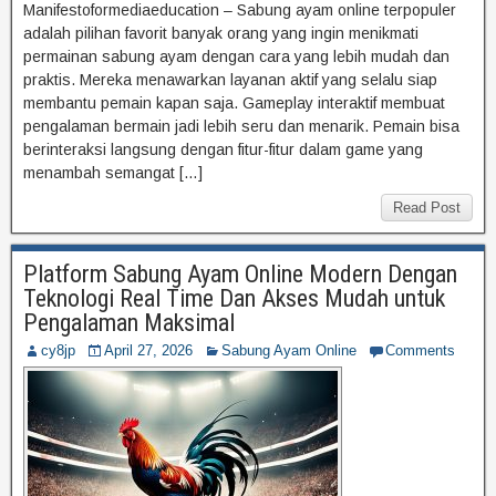
Manifestoformediaeducation – Sabung ayam online terpopuler
adalah pilihan favorit banyak orang yang ingin menikmati
permainan sabung ayam dengan cara yang lebih mudah dan
praktis. Mereka menawarkan layanan aktif yang selalu siap
membantu pemain kapan saja. Gameplay interaktif membuat
pengalaman bermain jadi lebih seru dan menarik. Pemain bisa
berinteraksi langsung dengan fitur-fitur dalam game yang
menambah semangat […]
Read Post
Platform Sabung Ayam Online Modern Dengan
Teknologi Real Time Dan Akses Mudah untuk
Pengalaman Maksimal
cy8jp
April 27, 2026
Sabung Ayam Online
Comments