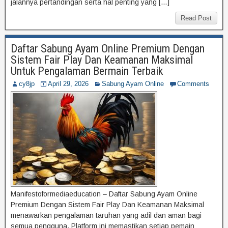
jalannya pertandingan serta hal penting yang […]
Read Post
Daftar Sabung Ayam Online Premium Dengan
Sistem Fair Play Dan Keamanan Maksimal
Untuk Pengalaman Bermain Terbaik
cy8jp
April 29, 2026
Sabung Ayam Online
Comments
Manifestoformediaeducation – Daftar Sabung Ayam Online
Premium Dengan Sistem Fair Play Dan Keamanan Maksimal
menawarkan pengalaman taruhan yang adil dan aman bagi
semua pengguna. Platform ini memastikan setiap pemain