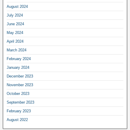
August 2024
July 2024
June 2024
May 2024
April 2024
March 2024
February 2024
January 2024
December 2023
November 2023
October 2023
September 2023
February 2023
August 2022