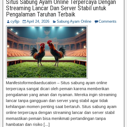
Situs Sabung Ayam Online Terpercaya Dengan
Streaming Lancar Dan Server Stabil untuk
Pengalaman Taruhan Terbaik
cy8jp
April 24, 2026
Sabung Ayam Online
Comments
Manifestoformediaeducation – Situs sabung ayam online
terpercaya sangat dicari oleh pemain karena memberikan
pengalaman yang aman dan nyaman. Mereka ingin streaming
lancar tanpa gangguan dan server yang stabil agar tidak
kehilangan momen penting saat bertaruh. Situs sabung ayam
online terpercaya dengan streaming lancar dan server stabil
memastikan pemain bisa menikmati pertandingan tanpa
hambatan dan risiko […]