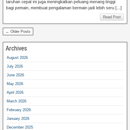
taruhan cepat ini juga meningkatkan peluang menang tinggi
bagi pemain, membuat pengalaman bermain jadi lebih seru […]
Read Post
← Older Posts
Archives
August 2026
July 2026
June 2026
May 2026
April 2026
March 2026
February 2026
January 2026
December 2025