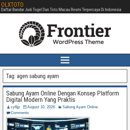
OLXTOTO
Daftar Bandar Judi Togel Dan Toto Macau Resmi Terpercaya Di Indonesia
Tag:
agen sabung ayam
Sabung Ayam Online Dengan Konsep Platform
Digital Modern Yang Praktis
cy8jp
August 10, 2026
Sabung Ayam Online
Comments