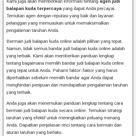
Kami juga akan memberikan informasi tentang
agen judi
balapan kuda terpercaya
yang dapat Anda percayai.
Temukan agen dengan reputasi yang baik dan layanan
pelanggan yang memuaskan untuk memaksimalkan
pengalaman taruhan Anda.
Bermain judi balapan kuda online adalah pilihan yang tepat.
Namun, tidak semua bandar judi balapan kuda online adalah
yang terbaik. Kami akan memberikan panduan lengkap
tentang bagaimana memilih bandar judi balapan kuda online
yang tepat untuk Anda. Pahami faktor-faktor yang harus
diperhatikan sebelum memilih bandar agar Anda dapat
menghindari penipuan dan mendapatkan pengalaman taruhan
yang terbaik.
Anda juga akan menemukan panduan lengkap tentang cara
bermain judi balapan kuda secara online. Temukan strategi
taruhan yang efektif untuk meningkatkan peluang menang
Anda. Dapatkan penjelasan rinci tentang cara bermain dan
aturan taruhan yang berlaku.