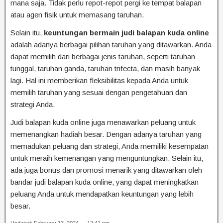
mana saja. Tidak perlu repot-repot pergi ke tempat balapan
atau agen fisik untuk memasang taruhan.
Selain itu,
keuntungan bermain judi balapan kuda online
adalah adanya berbagai pilihan taruhan yang ditawarkan. Anda
dapat memilih dari berbagai jenis taruhan, seperti taruhan
tunggal, taruhan ganda, taruhan trifecta, dan masih banyak
lagi. Hal ini memberikan fleksibilitas kepada Anda untuk
memilih taruhan yang sesuai dengan pengetahuan dan
strategi Anda.
Judi balapan kuda online juga menawarkan peluang untuk
memenangkan hadiah besar. Dengan adanya taruhan yang
memadukan peluang dan strategi, Anda memiliki kesempatan
untuk meraih kemenangan yang menguntungkan. Selain itu,
ada juga bonus dan promosi menarik yang ditawarkan oleh
bandar judi balapan kuda online, yang dapat meningkatkan
peluang Anda untuk mendapatkan keuntungan yang lebih
besar.