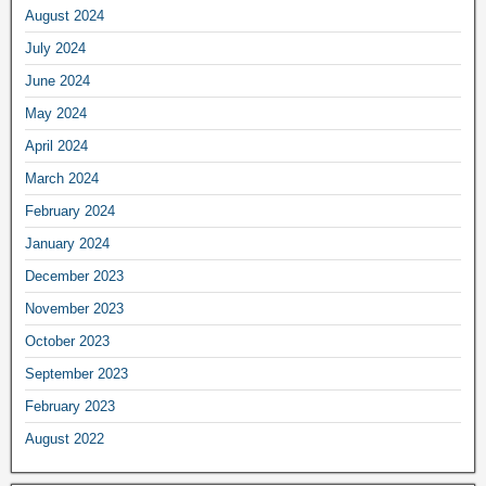
August 2024
July 2024
June 2024
May 2024
April 2024
March 2024
February 2024
January 2024
December 2023
November 2023
October 2023
September 2023
February 2023
August 2022