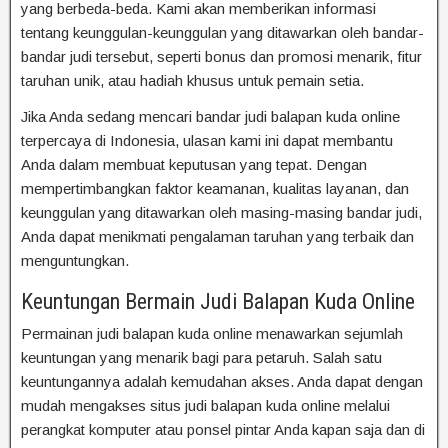
yang berbeda-beda. Kami akan memberikan informasi
tentang keunggulan-keunggulan yang ditawarkan oleh bandar-
bandar judi tersebut, seperti bonus dan promosi menarik, fitur
taruhan unik, atau hadiah khusus untuk pemain setia.
Jika Anda sedang mencari bandar judi balapan kuda online
terpercaya di Indonesia, ulasan kami ini dapat membantu
Anda dalam membuat keputusan yang tepat. Dengan
mempertimbangkan faktor keamanan, kualitas layanan, dan
keunggulan yang ditawarkan oleh masing-masing bandar judi,
Anda dapat menikmati pengalaman taruhan yang terbaik dan
menguntungkan.
Keuntungan Bermain Judi Balapan Kuda Online
Permainan judi balapan kuda online menawarkan sejumlah
keuntungan yang menarik bagi para petaruh. Salah satu
keuntungannya adalah kemudahan akses. Anda dapat dengan
mudah mengakses situs judi balapan kuda online melalui
perangkat komputer atau ponsel pintar Anda kapan saja dan di