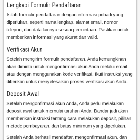
Lengkapi Formulir Pendaftaran
Isilah formulir pendaftaran dengan informasi pribadi yang
diperlukan, seperti nama lengkap, alamat email, nomor
telepon, dan data lainnya sesuai permintaan. Pastikan untuk
memberikan informasi yang akurat dan valid.
Verifikasi Akun
Setelah mengirim formulir pendaftaran, Anda kemungkinan
akan diminta untuk mengonfirmasi akun Anda melalui email
atau dengan menggunakan kode verifikasi. Ikuti instruksi yang
diberikan untuk menyelesaikan proses verifikasi akun Anda.
Deposit Awal
Setelah mengonfirmasi akun Anda, Anda perlu melakukan
deposit awal untuk memulai taruhan Anda. Bandar judi akan
memberikan instruksi tentang cara melakukan deposit, pilihan
metode pembayaran, dan batas minimum yang diperlukan.
Setelah Anda berhasil mendaftar, mengonfirmasi akun, dan