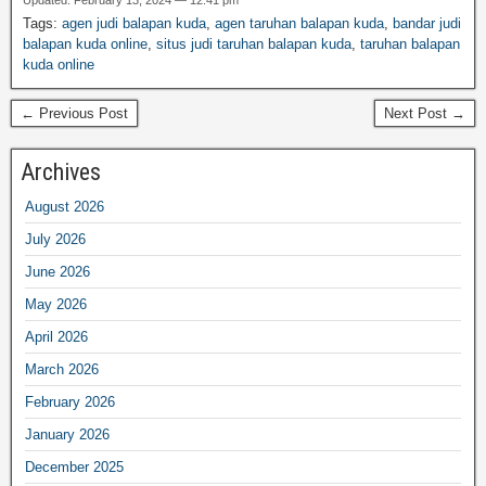
Updated: February 13, 2024 — 12:41 pm
Tags:
agen judi balapan kuda
,
agen taruhan balapan kuda
,
bandar judi
balapan kuda online
,
situs judi taruhan balapan kuda
,
taruhan balapan
kuda online
← Previous Post
Next Post →
Archives
August 2026
July 2026
June 2026
May 2026
April 2026
March 2026
February 2026
January 2026
December 2025