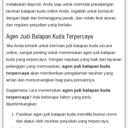
melakukan deposit, Anda siap untuk memulai petualangan
taruhan balapan kuda online Anda. Ingatlah untuk bertaruh
dengan bijak dan bertanggung jawab, dan selalu ikuti aturan
dan regulasi perjudian yang berlaku.
Agen Judi Balapan Kuda Terpercaya
Jika Anda tertarik untuk bermain judi balapan kuda secara
online, sangat penting untuk menemukan agen judi balapan
kuda yang terpercaya. Dengan reputasi yang baik dan layanan
pelanggan yang memuaskan,
agen judi balapan kuda
terpercaya
akan memberikan pengalaman taruhan yang
aman dan menyenangkan bagi para pemainnya.
Bagaimana cara menemukan
agen judi balapan kuda
terpercaya
? Ada beberapa faktor yang perlu
dipertimbangkan:
Pastikan agen judi balapan kuda memiliki lisensi resmi
dan diatur oleh otoritas perjudian yang terpercaya.