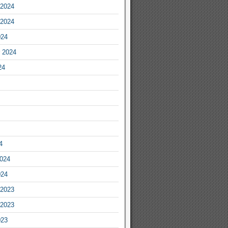
2024
2024
024
 2024
24
4
2024
024
2023
2023
023