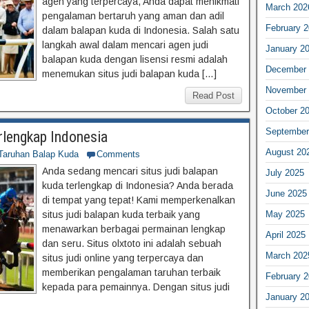
agen yang terpercaya, Anda dapat menikmati
March 202
pengalaman bertaruh yang aman dan adil
February 
dalam balapan kuda di Indonesia. Salah satu
langkah awal dalam mencari agen judi
January 2
balapan kuda dengan lisensi resmi adalah
December 
menemukan situs judi balapan kuda […]
November 
Read Post
October 2
September
rlengkap Indonesia
August 20
 Taruhan Balap Kuda
Comments
Anda sedang mencari situs judi balapan
July 2025
kuda terlengkap di Indonesia? Anda berada
June 2025
di tempat yang tepat! Kami memperkenalkan
situs judi balapan kuda terbaik yang
May 2025
menawarkan berbagai permainan lengkap
April 2025
dan seru. Situs olxtoto ini adalah sebuah
March 202
situs judi online yang terpercaya dan
memberikan pengalaman taruhan terbaik
February 
kepada para pemainnya. Dengan situs judi
January 2