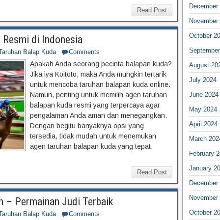
December 
Read Post
November 
October 2
 Resmi di Indonesia
September
 Taruhan Balap Kuda
Comments
Apakah Anda seorang pecinta balapan kuda?
August 20
Jika iya Koitoto, maka Anda mungkin tertarik
July 2024
untuk mencoba taruhan balapan kuda online.
Namun, penting untuk memilih agen taruhan
June 2024
balapan kuda resmi yang terpercaya agar
May 2024
pengalaman Anda aman dan menegangkan.
April 2024
Dengan begitu banyaknya opsi yang
tersedia, tidak mudah untuk menemukan
March 202
agen taruhan balapan kuda yang tepat.
February 
January 2
Read Post
December 
November 
m – Permainan Judi Terbaik
October 2
 Taruhan Balap Kuda
Comments