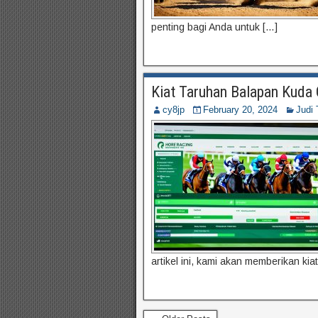
penting bagi Anda untuk […]
Kiat Taruhan Balapan Kuda
cy8jp
February 20, 2024
Judi
artikel ini, kami akan memberikan kiat