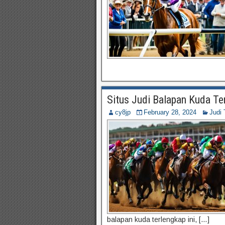
Situs Judi Balapan Kuda Te
cy8jp
February 28, 2024
Judi
balapan kuda terlengkap ini, […]