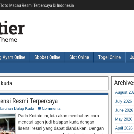
n Toto Macau Resmi Terpercaya Di Indonesia
g Ayam Online
Sbobet Online
Slot Online
Togel Online
Ju
Archive
n kuda
August 20
sensi Resmi Terpercaya
July 2026
 Taruhan Balap Kuda
Comments
June 2026
Pada Koitoto ini, kita akan membahas cara
May 2026
mencari agen judi balapan kuda dengan
lisensi resmi yang dapat diandalkan. Dengan
April 2026