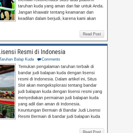
taruhan kuda yang aman dan fair untuk Anda.
Jangan khawatir tentang keamanan dan
keadilan dalam berjudi, karena kami akan
Read Post
isensi Resmi di Indonesia
 Taruhan Balap Kuda
Comments
Temukan pengalaman taruhan terbaik di
bandar judi balapan kuda dengan lisensi
resmi di Indonesia. Dalam artikel ini, Situs
Slot akan mengeksplorasi tentang bandar
judi balapan kuda dengan lisensi resmi yang
menyediakan permainan judi balapan kuda
yang adil dan aman di Indonesia.
Keuntungan Bermain di Bandar Judi Lisensi
Resmi Bermain di bandar judi balapan kuda
Read Post