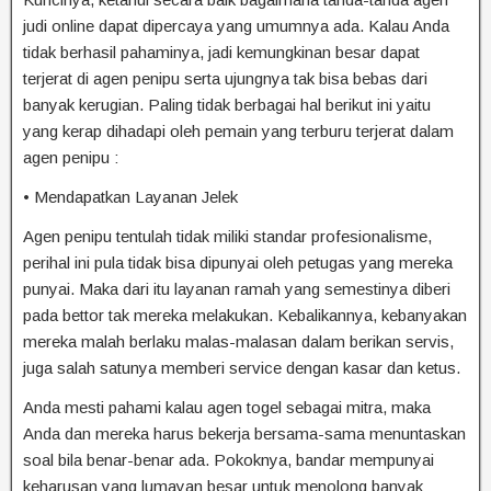
judi online dapat dipercaya yang umumnya ada. Kalau Anda
tidak berhasil pahaminya, jadi kemungkinan besar dapat
terjerat di agen penipu serta ujungnya tak bisa bebas dari
banyak kerugian. Paling tidak berbagai hal berikut ini yaitu
yang kerap dihadapi oleh pemain yang terburu terjerat dalam
agen penipu :
• Mendapatkan Layanan Jelek
Agen penipu tentulah tidak miliki standar profesionalisme,
perihal ini pula tidak bisa dipunyai oleh petugas yang mereka
punyai. Maka dari itu layanan ramah yang semestinya diberi
pada bettor tak mereka melakukan. Kebalikannya, kebanyakan
mereka malah berlaku malas-malasan dalam berikan servis,
juga salah satunya memberi service dengan kasar dan ketus.
Anda mesti pahami kalau agen togel sebagai mitra, maka
Anda dan mereka harus bekerja bersama-sama menuntaskan
soal bila benar-benar ada. Pokoknya, bandar mempunyai
keharusan yang lumayan besar untuk menolong banyak