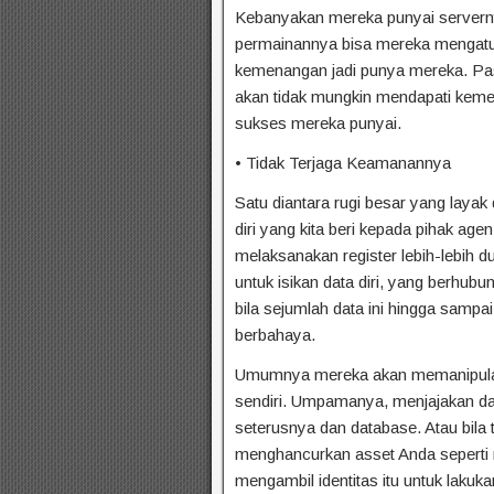
Kebanyakan mereka punyai servernya
permainannya bisa mereka mengatu
kemenangan jadi punya mereka. Pasti
akan tidak mungkin mendapati kem
sukses mereka punyai.
• Tidak Terjaga Keamanannya
Satu diantara rugi besar yang layak 
diri yang kita beri kepada pihak agen
melaksanakan register lebih-lebih du
untuk isikan data diri, yang berhub
bila sejumlah data ini hingga sampa
berbahaya.
Umumnya mereka akan memanipulasi
sendiri. Umpamanya, menjajakan dat
seterusnya dan database. Atau bila 
menghancurkan asset Anda seperti 
mengambil identitas itu untuk lakuk