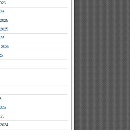
2026
026
2025
2025
025
 2025
25
5
2025
025
2024