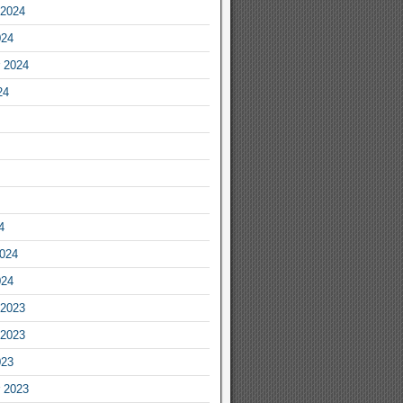
2024
024
 2024
24
4
2024
024
2023
2023
023
 2023