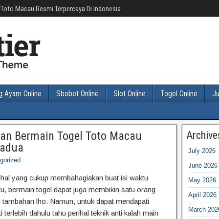
n Toto Macau Resmi Terpercaya Di Indonesia
g Ayam Online
Sbobet Online
Slot Online
Togel Online
Ju
han Bermain Togel Toto Macau
Archive
radua
July 2026
gorized
June 2026
ihal yang cukup membahagiakan buat isi waktu
May 2026
tu, bermain togel dapat juga membikin satu orang
April 2026
n tambahan lho. Namun, untuk dapat mendapati
March 202
erlebih dahulu tahu perihal teknik anti kalah main