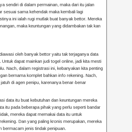
 sendiri di dalam permainan, maka dari itu jalan
r sesuai sama kehendak maka kembali lagi
nya ini ialah rugi mutlak buat banyak bettor. Mereka
enangan, maka keuntungan yang didambakan tak kan
diawasi oleh banyak bettor yaitu tak terjaganya data
. Untuk dapat mainkan judi togel online, jadi kita mesti
lu. Nach, dalam registrasi ini, kebanyakan kita penting
ungan bernama komplet bahkan info rekening. Nach,
i jatuh di agen penipu, karenanya benar-benar
 data itu buat kebutuhan dan keuntungan mereka
a itu pada beberapa pihak yang perlu seperti bandar
tidak, mereka dapat memakai data itu untuk
rekening. Dan yang paling kronis merupakan, mereka
an bermacam jenis tindak penipuan.