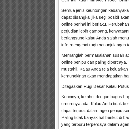
Semua jenis keuntungan kebanyakan
dapat disangkal jika segi positif ak
online perihal ini berlaku. Perubaha
perjudian lebih gampang, kenyataan
berlangsung kalau Anda salah menunj
info mengenai rugi menunjuk agen to
Memanglah permasalahan susah apabi
online penipu dan paling dipercaya.
mustahil. Kalau Anda rela keluarkan 
kemungkinan akan mendapatkan ban
Ditegaskan Rugi Besar Kalau Putu
Kuncinya, ketahui dengan bagus baga
umumnya ada. Kalau Anda tidak ber
dapat terjerat dalam agen penipu ser
Paling tidak banyak hal berikut di 
yang terburu terperdaya dalam agen