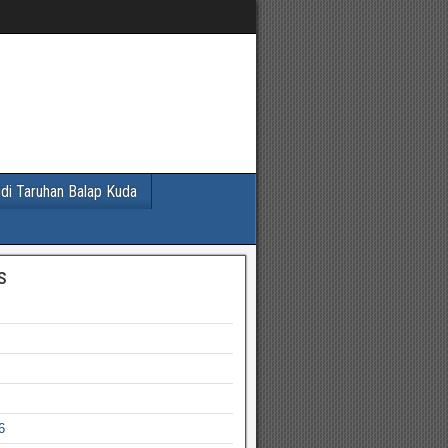
di Taruhan Balap Kuda
s
6