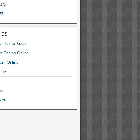
2023
22
ies
an Balap Kuda
s Casino Online
am Online
ine
e
ne
ized