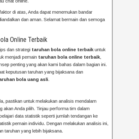
au chat online.
aktor di atas, Anda dapat menemukan bandar
t diandalkan dan aman. Selamat bermain dan semoga
ola Online Terbaik
ips dan strategi
taruhan bola online terbaik
untuk
uk menjadi pemain
taruhan bola online terbaik
,
ep penting yang akan kami bahas dalam bagian ini.
at keputusan taruhan yang bijaksana dan
aruhan bola uang asli
.
, pastikan untuk melakukan analisis mendalam
g akan Anda pilih. Tinjau performa tim dalam
elajari data statistik seperti jumlah tendangan ke
tistik pemain individu. Dengan melakukan analisis ini,
 taruhan yang lebih bijaksana.