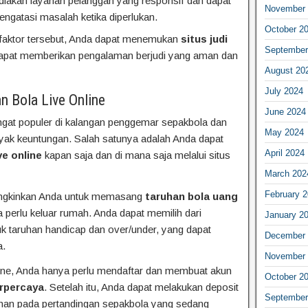
diakan layanan pelanggan yang responsif dan dapat
November 
ngatasi masalah ketika diperlukan.
October 2
aktor tersebut, Anda dapat menemukan
situs judi
September
apat memberikan pengalaman berjudi yang aman dan
August 20
July 2024
 Bola Live Online
June 2024
angat populer di kalangan penggemar sepakbola dan
May 2024
nyak keuntungan. Salah satunya adalah Anda dapat
April 2024
ve online
kapan saja dan di mana saja melalui situs
March 202
February 
mungkinkan Anda untuk memasang
taruhan bola uang
perlu keluar rumah. Anda dapat memilih dari
January 2
uk taruhan handicap dan over/under, yang dapat
December 
a.
November 
line, Anda hanya perlu mendaftar dan membuat akun
October 2
erpercaya
. Setelah itu, Anda dapat melakukan deposit
September
han pada pertandingan sepakbola yang sedang