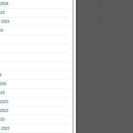
2024
024
 2024
24
4
2024
024
2023
2023
023
 2023