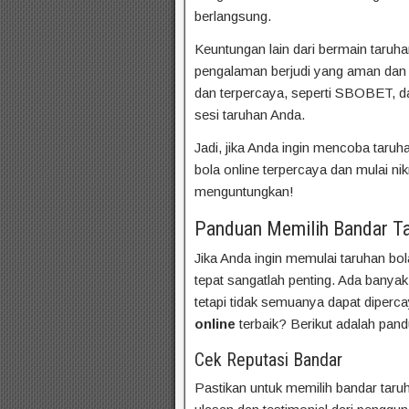
berlangsung.
Keuntungan lain dari bermain taruha
pengalaman berjudi yang aman dan 
dan terpercaya, seperti SBOBET,
sesi taruhan Anda.
Jadi, jika Anda ingin mencoba taruhan
bola online terpercaya dan mulai n
menguntungkan!
Panduan Memilih Bandar Tar
Jika Anda ingin memulai taruhan bola
tepat sangatlah penting. Ada banya
tetapi tidak semuanya dapat diper
online
terbaik? Berikut adalah pan
Cek Reputasi Bandar
Pastikan untuk memilih bandar taruh