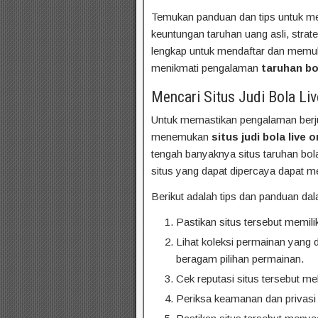
Temukan panduan dan tips untuk m
keuntungan taruhan uang asli, strat
lengkap untuk mendaftar dan memulai
menikmati pengalaman
taruhan bol
Mencari Situs Judi Bola Liv
Untuk memastikan pengalaman berjud
menemukan
situs judi bola live o
tengah banyaknya situs taruhan bo
situs yang dapat dipercaya dapat me
Berikut adalah tips dan panduan da
Pastikan situs tersebut memili
Lihat koleksi permainan yang 
beragam pilihan permainan.
Cek reputasi situs tersebut me
Periksa keamanan dan privasi d