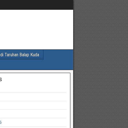
di Taruhan Balap Kuda
s
6