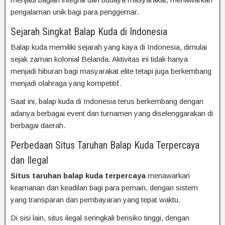
pengalaman unik bagi para penggemar.
Sejarah Singkat Balap Kuda di Indonesia
Balap kuda memiliki sejarah yang kaya di Indonesia, dimulai
sejak zaman kolonial Belanda. Aktivitas ini tidak hanya
menjadi hiburan bagi masyarakat elite tetapi juga berkembang
menjadi olahraga yang kompetitif.
Saat ini, balap kuda di Indonesia terus berkembang dengan
adanya berbagai event dan turnamen yang diselenggarakan di
berbagai daerah.
Perbedaan Situs Taruhan Balap Kuda Terpercaya
dan Ilegal
Situs taruhan balap kuda terpercaya
menawarkan
keamanan dan keadilan bagi para pemain, dengan sistem
yang transparan dan pembayaran yang tepat waktu.
Di sisi lain, situs ilegal seringkali berisiko tinggi, dengan