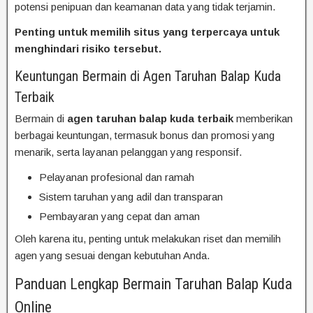
potensi penipuan dan keamanan data yang tidak terjamin.
Penting untuk memilih situs yang terpercaya untuk
menghindari risiko tersebut.
Keuntungan Bermain di Agen Taruhan Balap Kuda
Terbaik
Bermain di
agen taruhan balap kuda terbaik
memberikan
berbagai keuntungan, termasuk bonus dan promosi yang
menarik, serta layanan pelanggan yang responsif.
Pelayanan profesional dan ramah
Sistem taruhan yang adil dan transparan
Pembayaran yang cepat dan aman
Oleh karena itu, penting untuk melakukan riset dan memilih
agen yang sesuai dengan kebutuhan Anda.
Panduan Lengkap Bermain Taruhan Balap Kuda
Online