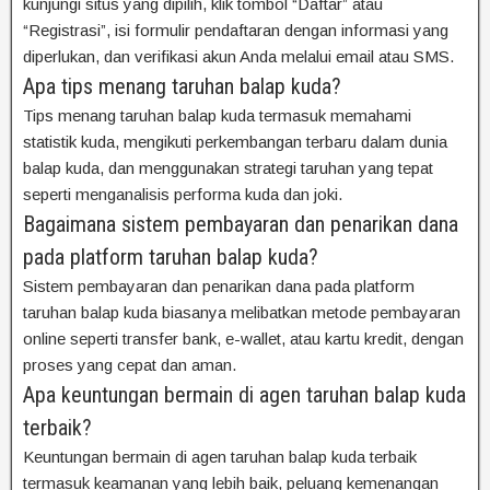
kunjungi situs yang dipilih, klik tombol “Daftar” atau
“Registrasi”, isi formulir pendaftaran dengan informasi yang
diperlukan, dan verifikasi akun Anda melalui email atau SMS.
Apa tips menang taruhan balap kuda?
Tips menang taruhan balap kuda termasuk memahami
statistik kuda, mengikuti perkembangan terbaru dalam dunia
balap kuda, dan menggunakan strategi taruhan yang tepat
seperti menganalisis performa kuda dan joki.
Bagaimana sistem pembayaran dan penarikan dana
pada platform taruhan balap kuda?
Sistem pembayaran dan penarikan dana pada platform
taruhan balap kuda biasanya melibatkan metode pembayaran
online seperti transfer bank, e-wallet, atau kartu kredit, dengan
proses yang cepat dan aman.
Apa keuntungan bermain di agen taruhan balap kuda
terbaik?
Keuntungan bermain di agen taruhan balap kuda terbaik
termasuk keamanan yang lebih baik, peluang kemenangan