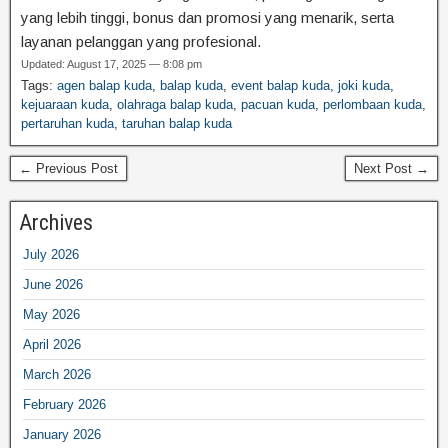
yang lebih tinggi, bonus dan promosi yang menarik, serta
layanan pelanggan yang profesional.
Updated: August 17, 2025 — 8:08 pm
Tags:
agen balap kuda
,
balap kuda
,
event balap kuda
,
joki kuda
,
kejuaraan kuda
,
olahraga balap kuda
,
pacuan kuda
,
perlombaan kuda
,
pertaruhan kuda
,
taruhan balap kuda
← Previous Post
Next Post →
Archives
July 2026
June 2026
May 2026
April 2026
March 2026
February 2026
January 2026