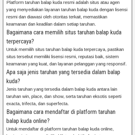
Platform taruhan balap kuda resmi adalah situs atau agen
yang menyediakan layanan taruhan balap kuda dengan lisensi
resmi dan diawasi oleh otoritas terkait, memastikan
keamanan dan keadilan dalam setiap taruhan.
Bagaimana cara memilih situs taruhan balap kuda
terpercaya?
Untuk memilih situs taruhan balap kuda terpercaya, pastikan
situs tersebut memiliki lisensi resmi, reputasi baik, sistem
keamanan yang kuat, dan layanan pelanggan yang responsif.
Apa saja jenis taruhan yang tersedia dalam balap
kuda?
Jenis taruhan yang tersedia dalam balap kuda antara lain
taruhan win, place, dan show, serta taruhan eksotis seperti
exacta, trifecta, dan superfecta.
Bagaimana cara mendaftar di platform taruhan
balap kuda online?
Untuk mendaftar di platform taruhan balap kuda online,