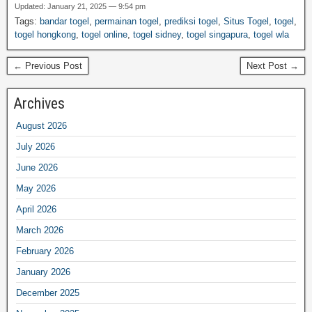
Updated: January 21, 2025 — 9:54 pm
Tags:
bandar togel
,
permainan togel
,
prediksi togel
,
Situs Togel
,
togel
,
togel hongkong
,
togel online
,
togel sidney
,
togel singapura
,
togel wla
← Previous Post
Next Post →
Archives
August 2026
July 2026
June 2026
May 2026
April 2026
March 2026
February 2026
January 2026
December 2025