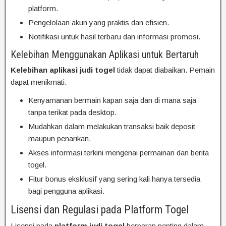
platform.
Pengelolaan akun yang praktis dan efisien.
Notifikasi untuk hasil terbaru dan informasi promosi.
Kelebihan Menggunakan Aplikasi untuk Bertaruh
Kelebihan aplikasi judi togel
tidak dapat diabaikan. Pemain
dapat menikmati:
Kenyamanan bermain kapan saja dan di mana saja
tanpa terikat pada desktop.
Mudahkan dalam melakukan transaksi baik deposit
maupun penarikan.
Akses informasi terkini mengenai permainan dan berita
togel.
Fitur bonus eksklusif yang sering kali hanya tersedia
bagi pengguna aplikasi.
Lisensi dan Regulasi pada Platform Togel
Lisensi pada
platform judi togel
berperan penting dalam