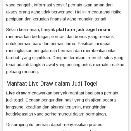
yang canggih, informasi sensitif pemain akan aman dari
akses orang yang tidak berwenang. Hal ini mengurangi risiko
penipuan dan kerugian finansial yang mungkin terjadi.
Selain keamanan, banyak
platform judi togel resmi
menawarkan berbagai promosi dan bonus yang menarik
untuk pemain baru dan pemain lama. Fasilitas ini dapat
meningkatkan pengalaman bermain dan memberikan nilai
tambah yang signifikan. Dengan demikian, memilih situs yang
tepat adalah langkah awal yang penting untuk memaksimalkan
peluang menang.
Manfaat Live Draw dalam Judi Togel
Live draw
menawarkan banyak manfaat bagi para pemain
judi togel. Dengan pengundian hasil yang disajikan secara
langsung, keadilan dan akurasi terjamin, menghindari
ketidakpastian yang sering muncul dalam permainan.
Di samping itu, pemain dapat menyaksikan proses