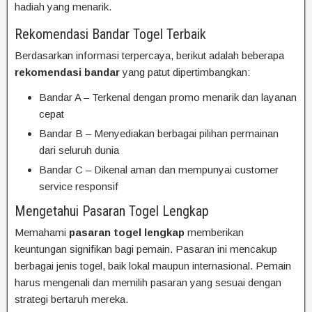
hadiah yang menarik.
Rekomendasi Bandar Togel Terbaik
Berdasarkan informasi terpercaya, berikut adalah beberapa
rekomendasi bandar
yang patut dipertimbangkan:
Bandar A – Terkenal dengan promo menarik dan layanan
cepat
Bandar B – Menyediakan berbagai pilihan permainan
dari seluruh dunia
Bandar C – Dikenal aman dan mempunyai customer
service responsif
Mengetahui Pasaran Togel Lengkap
Memahami
pasaran togel lengkap
memberikan
keuntungan signifikan bagi pemain. Pasaran ini mencakup
berbagai jenis togel, baik lokal maupun internasional. Pemain
harus mengenali dan memilih pasaran yang sesuai dengan
strategi bertaruh mereka.