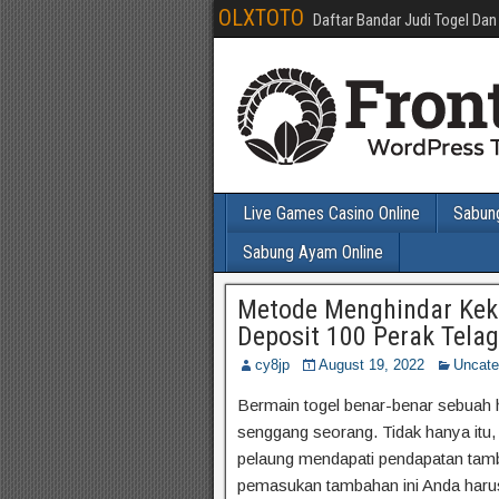
OLXTOTO
Daftar Bandar Judi Togel Da
Live Games Casino Online
Sabun
Sabung Ayam Online
Metode Menghindar Kek
Deposit 100 Perak Tela
cy8jp
August 19, 2022
Uncate
Bermain togel benar-benar sebuah 
senggang seorang. Tidak hanya itu,
pelaung mendapati pendapatan tamb
pemasukan tambahan ini Anda harus t