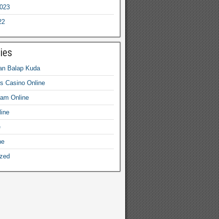
2023
22
ies
an Balap Kuda
s Casino Online
am Online
ine
e
ne
ized