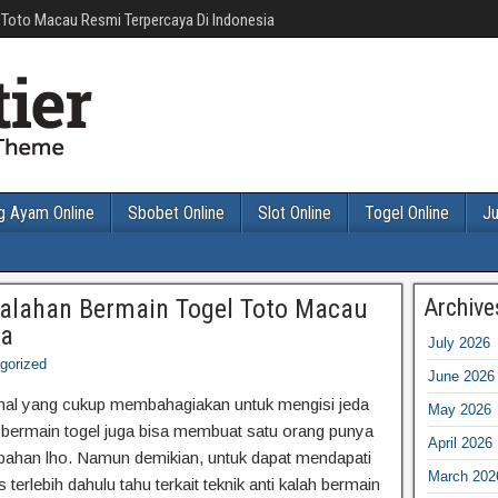
n Toto Macau Resmi Terpercaya Di Indonesia
g Ayam Online
Sbobet Online
Slot Online
Togel Online
Ju
alahan Bermain Togel Toto Macau
Archive
ga
July 2026
gorized
June 2026
hal yang cukup membahagiakan untuk mengisi jeda
May 2026
 bermain togel juga bisa membuat satu orang punya
April 2026
ahan lho. Namun demikian, untuk dapat mendapati
March 202
erlebih dahulu tahu terkait teknik anti kalah bermain