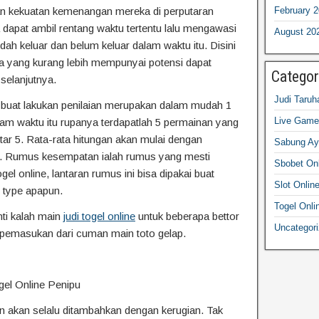
an kekuatan kemenangan mereka di perputaran
February 
 dapat ambil rentang waktu tertentu lalu mengawasi
August 20
ah keluar dan belum keluar dalam waktu itu. Disini
 yang kurang lebih mempunyai potensi dapat
Categor
 selanjutnya.
Judi Taruh
i buat lakukan penilaian merupakan dalam mudah 1
Live Game
am waktu itu rupanya terdapatlah 5 permainan yang
itar 5. Rata-rata hitungan akan mulai dengan
Sabung Ay
 Rumus kesempatan ialah rumus yang mesti
Sbobet Onl
gel online, lantaran rumus ini bisa dipakai buat
Slot Onlin
l type apapun.
Togel Onli
ti kalah main
judi togel online
untuk beberapa bettor
Uncategor
 pemasukan dari cuman main toto gelap.
el Online Penipu
 akan selalu ditambahkan dengan kerugian. Tak