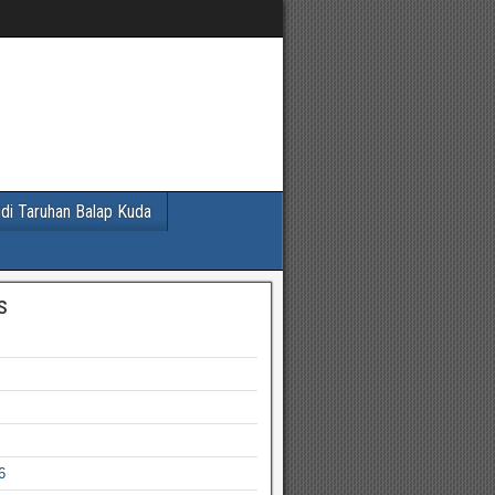
di Taruhan Balap Kuda
s
6