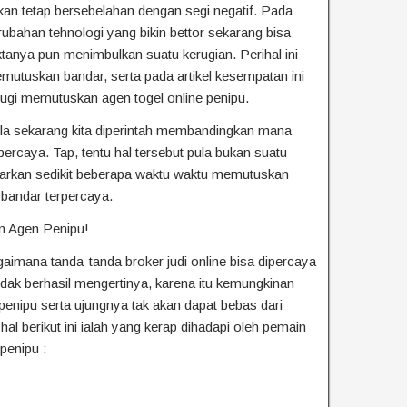
akan tetap bersebelahan dengan segi negatif. Pada
Perubahan tehnologi yang bikin bettor sekarang bisa
tanya pun menimbulkan suatu kerugian. Perihal ini
mutuskan bandar, serta pada artikel kesempatan ini
rugi memutuskan agen togel online penipu.
la sekarang kita diperintah membandingkan mana
ipercaya. Tap, tentu hal tersebut pula bukan suatu
luarkan sedikit beberapa waktu waktu memutuskan
 bandar terpercaya.
an Agen Penipu!
aimana tanda-tanda broker judi online bisa dipercaya
dak berhasil mengertinya, karena itu kemungkinan
penipu serta ujungnya tak akan dapat bebas dari
al berikut ini ialah yang kerap dihadapi oleh pemain
penipu :