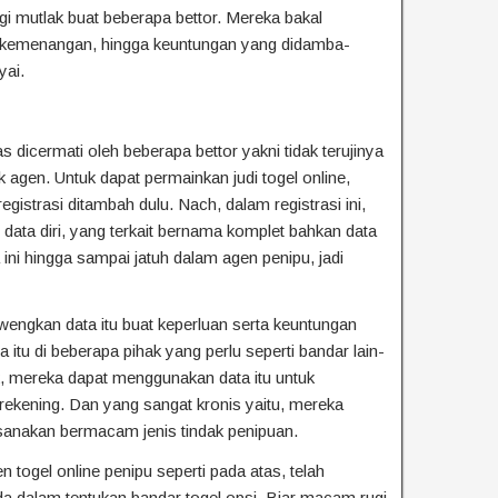
gi mutlak buat beberapa bettor. Mereka bakal
kemenangan, hingga keuntungan yang didamba-
yai.
 dicermati oleh beberapa bettor yakni tidak terujinya
ak agen. Untuk dapat permainkan judi togel online,
egistrasi ditambah dulu. Nach, dalam registrasi ini,
 data diri, yang terkait bernama komplet bahkan data
 ini hingga sampai jatuh dalam agen penipu, jadi
ngkan data itu buat keperluan serta keuntungan
a itu di beberapa pihak yang perlu seperti bandar lain-
ak, mereka dapat menggunakan data itu untuk
ekening. Dan yang sangat kronis yaitu, mereka
sanakan bermacam jenis tindak penipuan.
 togel online penipu seperti pada atas, telah
a dalam tentukan bandar togel opsi. Biar macam rugi