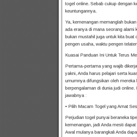
togel online. Sebab cukup dengan 
keuntungannya.
Ya, kemenangan memanglah bukan h
ada eranya di mana seorang alami k
bukan mustahil juga untuk kita bua
pengen usaha, waktu pengen telaten
Kuasai Panduan Ini Untuk Terus Me
Pertama-pertama yang wajib dikerjak
yakni, Anda harus pelajari serta kua
umumnya difungsikan oleh mereka 
berpengalaman di dunia judi online. 
jawabnya :
• Pilih Macam Togel yang Amat Se
Perjudian togel punyai beraneka ti
kemenangan, jadi Anda mesti dapat
Awal mulanya barangkali Anda dapa