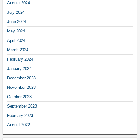
August 2024
July 2024
June 2024
May 2024
April 2024
March 2024
February 2024
January 2024
December 2023
November 2023
October 2023
September 2023
February 2023
August 2022