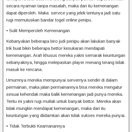
secara nyaman tanpa masalah, maka dari itu kemenangan
dapat diperoleh. Maka service yang jelek tentunya jadi satu
rugi memutuskan bandar togel online penipu.
• Sulit Memperoleh Kemenangan
Kebanyakan beberapa biro judi penipu akan lakukan banyak
trik buat bikin beberapa bettor kesukaran mendapati
kemenangan. Arah khusus mereka yakni semarak keuntungan
sebanyaknya, hingga melepaskan player menang terang tidak
masuk ke rencana.
Umumnya mereka mempunyai servernya sendiri di dalam
permainan, maka jalan permainannya bisa mereka mengatur
sesuai kehendak maka balik kemenangan jadi punya mereka.
Tentu ini yakni rugi mutlak untuk banyak bettor. Mereka akan
tidak mungkin mendapat kemenangan, maka dari itu
keuntungan yang diidamkan akan tidak sukses mereka punyai.
• Tidak Terbukti Keamanannya