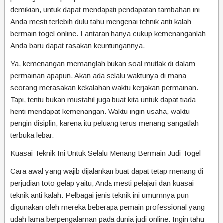
demikian, untuk dapat mendapati pendapatan tambahan ini
Anda mesti terlebih dulu tahu mengenai tehnik anti kalah
bermain togel online. Lantaran hanya cukup kemenanganlah
Anda baru dapat rasakan keuntungannya.
Ya, kemenangan memanglah bukan soal mutlak di dalam
permainan apapun. Akan ada selalu waktunya di mana
seorang merasakan kekalahan waktu kerjakan permainan.
Tapi, tentu bukan mustahil juga buat kita untuk dapat tiada
henti mendapat kemenangan. Waktu ingin usaha, waktu
pengin disiplin, karena itu peluang terus menang sangatlah
terbuka lebar.
Kuasai Teknik Ini Untuk Selalu Menang Bermain Judi Togel
Cara awal yang wajib dijalankan buat dapat tetap menang di
perjudian toto gelap yaitu, Anda mesti pelajari dan kuasai
teknik anti kalah. Pelbagai jenis teknik ini umumnya pun
digunakan oleh mereka beberapa pemain professional yang
udah lama berpengalaman pada dunia judi online. Ingin tahu