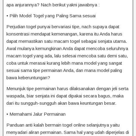
apa anjurannya? Nach berikut yakni jawabnya :
• Pilih Model Togel yang Paling Sama sesuai
Perjudian togel punyai bervariasi tipe, nach supaya dapat
konsentrasi mendapat kemenangan, karena itu Anda harus
dapat memastikan satu macam togel sebagai senjata utama.
Awal mulanya kemungkinan Anda dapat mencoba seluruhnya
macam togel yang ada, lalu selesai mencoba satu demi satu,
coba untuk merasai kurang lebih mana model yang sangat
sesuai sama tipe permainan Anda, dan mana model paling
bawa keberuntungan?
Menunjuk tipe permainan harus dilaksanakan dengan jeli serta
waspada, biar senjata ini dapat dipakai secara bagus, maka
dari itu sungguh-sungguh akan bawa keuntungan besar.
• Memahami Jalur Permainan
Panduan anti kalah bermain togel online selanjutnya yaitu
menyadari aliran permainan. Sama hal yang udah diperjelas di