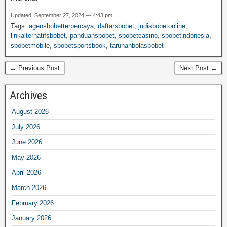
Updated: September 27, 2024 — 4:43 pm
Tags:
agensbobetterpercaya
,
daftarsbobet
,
judisbobetonline
,
linkalternatifsbobet
,
panduansbobet
,
sbobetcasino
,
sbobetindonesia
,
sbobetmobile
,
sbobetsportsbook
,
taruhanbolasbobet
← Previous Post
Next Post →
Archives
August 2026
July 2026
June 2026
May 2026
April 2026
March 2026
February 2026
January 2026