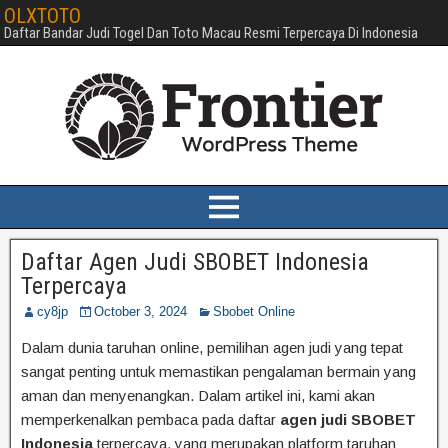
OLXTOTO
Daftar Bandar Judi Togel Dan Toto Macau Resmi Terpercaya Di Indonesia
Daftar Agen Judi SBOBET Indonesia
Terpercaya
cy8jp
October 3, 2024
Sbobet Online
Dalam dunia taruhan online, pemilihan agen judi yang tepat
sangat penting untuk memastikan pengalaman bermain yang
aman dan menyenangkan. Dalam artikel ini, kami akan
memperkenalkan pembaca pada daftar
agen judi SBOBET
Indonesia
terpercaya, yang merupakan platform taruhan