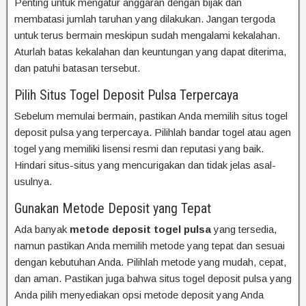
Penting untuk mengatur anggaran dengan bijak dan
membatasi jumlah taruhan yang dilakukan. Jangan tergoda
untuk terus bermain meskipun sudah mengalami kekalahan.
Aturlah batas kekalahan dan keuntungan yang dapat diterima,
dan patuhi batasan tersebut.
Pilih Situs Togel Deposit Pulsa Terpercaya
Sebelum memulai bermain, pastikan Anda memilih situs togel
deposit pulsa yang terpercaya. Pilihlah bandar togel atau agen
togel yang memiliki lisensi resmi dan reputasi yang baik.
Hindari situs-situs yang mencurigakan dan tidak jelas asal-
usulnya.
Gunakan Metode Deposit yang Tepat
Ada banyak
metode deposit togel pulsa
yang tersedia,
namun pastikan Anda memilih metode yang tepat dan sesuai
dengan kebutuhan Anda. Pilihlah metode yang mudah, cepat,
dan aman. Pastikan juga bahwa situs togel deposit pulsa yang
Anda pilih menyediakan opsi metode deposit yang Anda