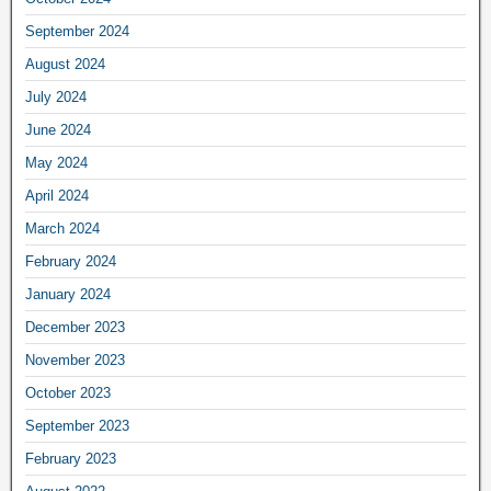
September 2024
August 2024
July 2024
June 2024
May 2024
April 2024
March 2024
February 2024
January 2024
December 2023
November 2023
October 2023
September 2023
February 2023