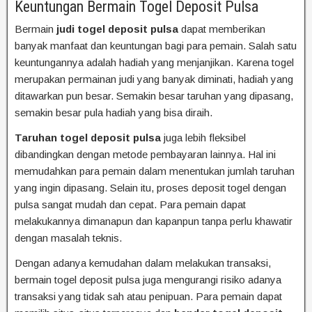
Keuntungan Bermain Togel Deposit Pulsa
Bermain
judi togel deposit pulsa
dapat memberikan
banyak manfaat dan keuntungan bagi para pemain. Salah satu
keuntungannya adalah hadiah yang menjanjikan. Karena togel
merupakan permainan judi yang banyak diminati, hadiah yang
ditawarkan pun besar. Semakin besar taruhan yang dipasang,
semakin besar pula hadiah yang bisa diraih.
Taruhan togel deposit pulsa
juga lebih fleksibel
dibandingkan dengan metode pembayaran lainnya. Hal ini
memudahkan para pemain dalam menentukan jumlah taruhan
yang ingin dipasang. Selain itu, proses deposit togel dengan
pulsa sangat mudah dan cepat. Para pemain dapat
melakukannya dimanapun dan kapanpun tanpa perlu khawatir
dengan masalah teknis.
Dengan adanya kemudahan dalam melakukan transaksi,
bermain togel deposit pulsa juga mengurangi risiko adanya
transaksi yang tidak sah atau penipuan. Para pemain dapat