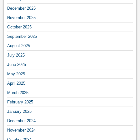
December 2025
November 2025
October 2025
September 2025
August 2025
July 2025
June 2025
May 2025
April 2025
March 2025
February 2025
January 2025
December 2024
November 2024
October 2024