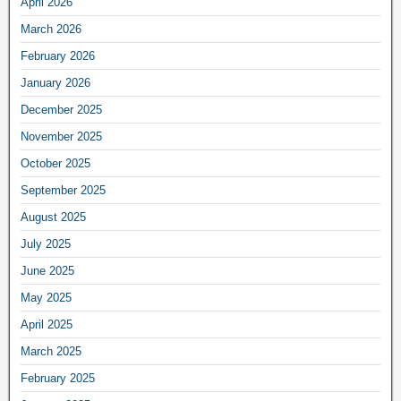
April 2026
March 2026
February 2026
January 2026
December 2025
November 2025
October 2025
September 2025
August 2025
July 2025
June 2025
May 2025
April 2025
March 2025
February 2025