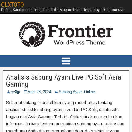
OLXTOTO
Daftar Bandar Judi Togel Dan Toto Macau Resmi Terpercaya Di Indonesia
Analisis Sabung Ayam Live PG Soft Asia
Gaming
cy8jp
April 28, 2024
Sabung Ayam Online
Selamat datang di artikel kami yang membahas tentang
analisis statistik sabung ayam live dari PG Soft, salah satu
bagian dari Asia Gaming Terbaik. Artikel ini akan memberikan
informasi terbaru tentang permainan sabung ayam online dan
membantu Anda dalam memahami data-data statistik yang