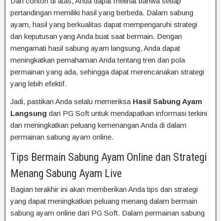
Dari contoh di atas, Anda dapat melihat bahwa setiap
pertandingan memiliki hasil yang berbeda. Dalam sabung
ayam, hasil yang berkualitas dapat mempengaruhi strategi
dan keputusan yang Anda buat saat bermain. Dengan
mengamati hasil sabung ayam langsung, Anda dapat
meningkatkan pemahaman Anda tentang tren dan pola
permainan yang ada, sehingga dapat merencanakan strategi
yang lebih efektif.
Jadi, pastikan Anda selalu memeriksa
Hasil Sabung Ayam
Langsung
dari PG Soft untuk mendapatkan informasi terkini
dan meningkatkan peluang kemenangan Anda di dalam
permainan sabung ayam online.
Tips Bermain Sabung Ayam Online dan Strategi
Menang Sabung Ayam Live
Bagian terakhir ini akan memberikan Anda tips dan strategi
yang dapat meningkatkan peluang menang dalam bermain
sabung ayam online dari PG Soft. Dalam permainan sabung