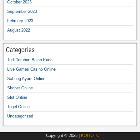
October 2023
September 2023
February 2023
August 2022
Categories
Judi Taruhan Balap Kuda
Live Games Casino Online
Sabung Ayam Online
Sbobet Online
Slot Online
Togel Online
Uncategorized
Copyright © 2025 |
KOITOTO