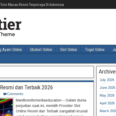
n Toto Macau Resmi Terpercaya Di Indonesia
g Ayam Online
Sbobet Online
Slot Online
Togel Online
Ju
Archive
July 2026
e Resmi dan Terbaik 2026
June 2026
e
Comments
May 2026
Manifestoformediaeducation – Dalam dunia
April 2026
perjudian saat ini, memilih Provider Slot
Online Resmi dan Terbaik sangatlah krusial
March 202