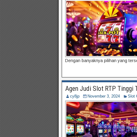
Dengan banyaknya pilihan yang terse
Agen Judi Slot RTP Tinggi 
cy8jp
November 3, 2024
Slot 