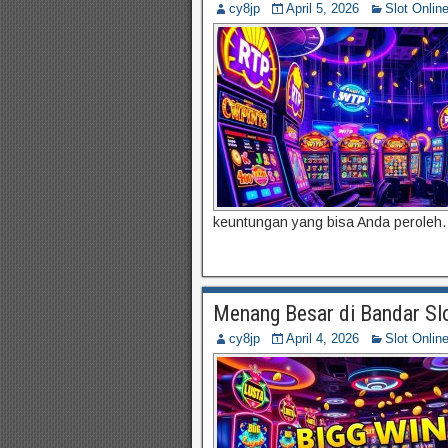
cy8jp
April 5, 2026
Slot Onlin
keuntungan yang bisa Anda peroleh.
Menang Besar di Bandar Slo
cy8jp
April 4, 2026
Slot Onlin