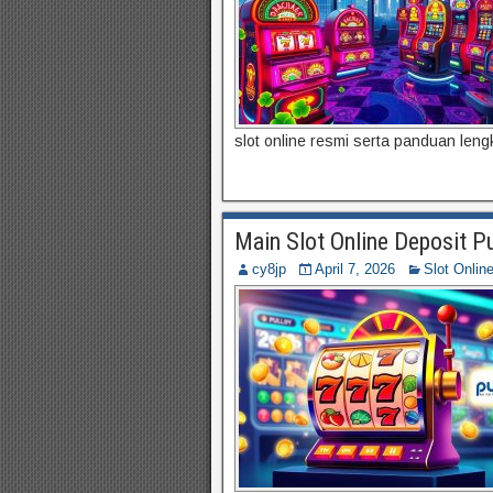
slot online resmi serta panduan leng
Main Slot Online Deposit 
cy8jp
April 7, 2026
Slot Onlin