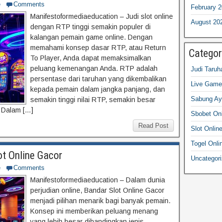
e
Comments
February 
Manifestoformediaeducation – Judi slot online
August 20
dengan RTP tinggi semakin populer di
kalangan pemain game online. Dengan
memahami konsep dasar RTP, atau Return
Categor
To Player, Anda dapat memaksimalkan
peluang kemenangan Anda. RTP adalah
Judi Taruh
persentase dari taruhan yang dikembalikan
Live Game
kepada pemain dalam jangka panjang, dan
Sabung Ay
semakin tinggi nilai RTP, semakin besar
 Dalam […]
Sbobet Onl
Read Post
Slot Onlin
Togel Onli
t Online Gacor
Uncategor
e
Comments
Manifestoformediaeducation – Dalam dunia
perjudian online, Bandar Slot Online Gacor
menjadi pilihan menarik bagi banyak pemain.
Konsep ini memberikan peluang menang
yang lebih besar dibandingkan jenis