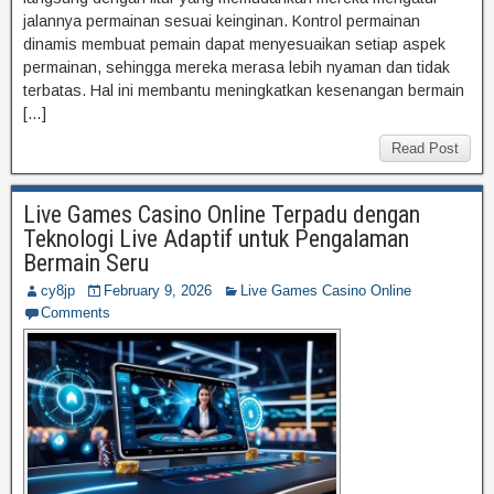
jalannya permainan sesuai keinginan. Kontrol permainan
dinamis membuat pemain dapat menyesuaikan setiap aspek
permainan, sehingga mereka merasa lebih nyaman dan tidak
terbatas. Hal ini membantu meningkatkan kesenangan bermain
[…]
Read Post
Live Games Casino Online Terpadu dengan
Teknologi Live Adaptif untuk Pengalaman
Bermain Seru
cy8jp
February 9, 2026
Live Games Casino Online
Comments