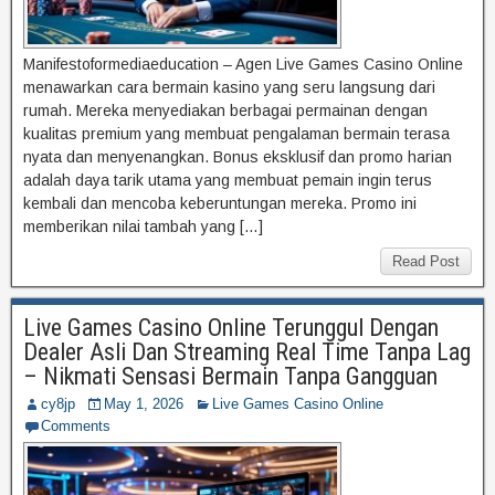
Manifestoformediaeducation – Agen Live Games Casino Online
menawarkan cara bermain kasino yang seru langsung dari
rumah. Mereka menyediakan berbagai permainan dengan
kualitas premium yang membuat pengalaman bermain terasa
nyata dan menyenangkan. Bonus eksklusif dan promo harian
adalah daya tarik utama yang membuat pemain ingin terus
kembali dan mencoba keberuntungan mereka. Promo ini
memberikan nilai tambah yang […]
Read Post
Live Games Casino Online Terunggul Dengan
Dealer Asli Dan Streaming Real Time Tanpa Lag
– Nikmati Sensasi Bermain Tanpa Gangguan
cy8jp
May 1, 2026
Live Games Casino Online
Comments