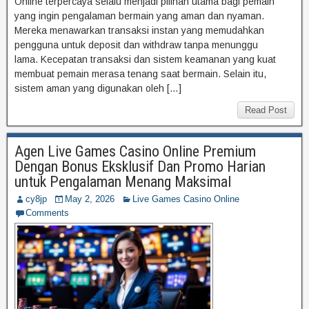
Online terpercaya selalu menjadi pilihan utama bagi pemain
yang ingin pengalaman bermain yang aman dan nyaman.
Mereka menawarkan transaksi instan yang memudahkan
pengguna untuk deposit dan withdraw tanpa menunggu
lama. Kecepatan transaksi dan sistem keamanan yang kuat
membuat pemain merasa tenang saat bermain. Selain itu,
sistem aman yang digunakan oleh […]
Read Post
Agen Live Games Casino Online Premium
Dengan Bonus Eksklusif Dan Promo Harian
untuk Pengalaman Menang Maksimal
cy8jp
May 2, 2026
Live Games Casino Online
Comments