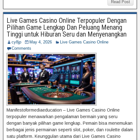
Read Post
Live Games Casino Online Terpopuler Dengan
Pilihan Game Lengkap Dan Peluang Menang
Tinggi untuk Hiburan Seru dan Menyenangkan
cy8jp
May 4, 2026
Live Games Casino Online
Comments
Manifestoformediaeducation – Live Games Casino Online
terpopuler menawarkan pengalaman bermain yang seru
dengan banyak pilihan game lengkap. Pemain bisa menemukan
berbagai jenis permainan seperti slot, poker, dan roulette dalam
satu platform. Keunggulan utama dari Live Games Casino