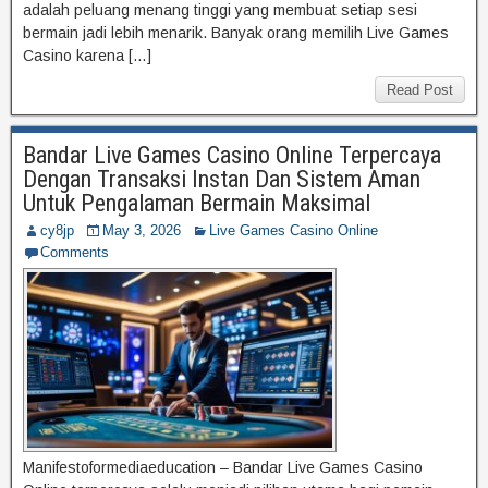
adalah peluang menang tinggi yang membuat setiap sesi
bermain jadi lebih menarik. Banyak orang memilih Live Games
Casino karena […]
Read Post
Bandar Live Games Casino Online Terpercaya
Dengan Transaksi Instan Dan Sistem Aman
Untuk Pengalaman Bermain Maksimal
cy8jp
May 3, 2026
Live Games Casino Online
Comments
Manifestoformediaeducation – Bandar Live Games Casino