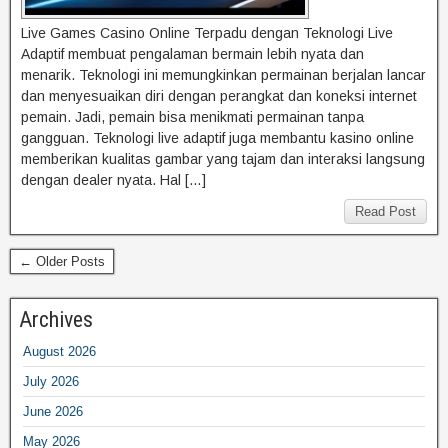
Live Games Casino Online Terpadu dengan Teknologi Live
Adaptif membuat pengalaman bermain lebih nyata dan
menarik. Teknologi ini memungkinkan permainan berjalan lancar
dan menyesuaikan diri dengan perangkat dan koneksi internet
pemain. Jadi, pemain bisa menikmati permainan tanpa
gangguan. Teknologi live adaptif juga membantu kasino online
memberikan kualitas gambar yang tajam dan interaksi langsung
dengan dealer nyata. Hal […]
Read Post
← Older Posts
Archives
August 2026
July 2026
June 2026
May 2026