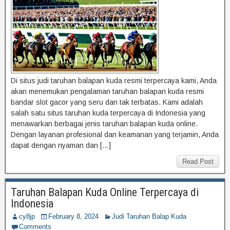
Di situs judi taruhan balapan kuda resmi terpercaya kami, Anda
akan menemukan pengalaman taruhan balapan kuda resmi
bandar slot gacor yang seru dan tak terbatas. Kami adalah
salah satu situs taruhan kuda terpercaya di Indonesia yang
menawarkan berbagai jenis taruhan balapan kuda online.
Dengan layanan profesional dan keamanan yang terjamin, Anda
dapat dengan nyaman dan […]
Read Post
Taruhan Balapan Kuda Online Terpercaya di
Indonesia
cy8jp
February 8, 2024
Judi Taruhan Balap Kuda
Comments