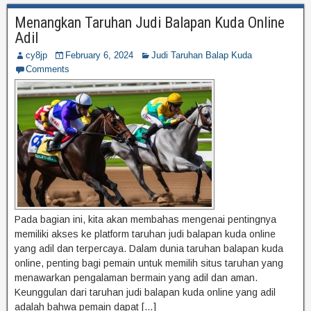
Menangkan Taruhan Judi Balapan Kuda Online
Adil
cy8jp
February 6, 2024
Judi Taruhan Balap Kuda
Comments
Pada bagian ini, kita akan membahas mengenai pentingnya
memiliki akses ke platform taruhan judi balapan kuda online
yang adil dan terpercaya. Dalam dunia taruhan balapan kuda
online, penting bagi pemain untuk memilih situs taruhan yang
menawarkan pengalaman bermain yang adil dan aman.
Keunggulan dari taruhan judi balapan kuda online yang adil
adalah bahwa pemain dapat […]