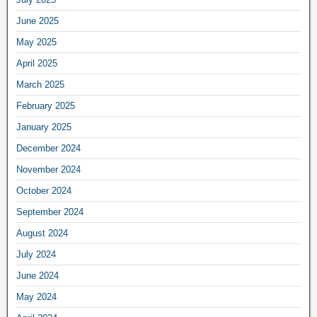
June 2025
May 2025
April 2025
March 2025
February 2025
January 2025
December 2024
November 2024
October 2024
September 2024
August 2024
July 2024
June 2024
May 2024