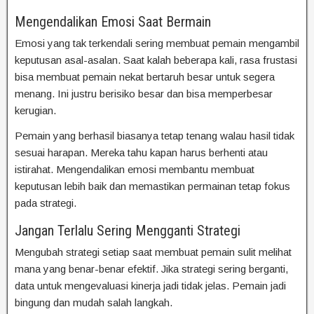
Mengendalikan Emosi Saat Bermain
Emosi yang tak terkendali sering membuat pemain mengambil
keputusan asal-asalan. Saat kalah beberapa kali, rasa frustasi
bisa membuat pemain nekat bertaruh besar untuk segera
menang. Ini justru berisiko besar dan bisa memperbesar
kerugian.
Pemain yang berhasil biasanya tetap tenang walau hasil tidak
sesuai harapan. Mereka tahu kapan harus berhenti atau
istirahat. Mengendalikan emosi membantu membuat
keputusan lebih baik dan memastikan permainan tetap fokus
pada strategi.
Jangan Terlalu Sering Mengganti Strategi
Mengubah strategi setiap saat membuat pemain sulit melihat
mana yang benar-benar efektif. Jika strategi sering berganti,
data untuk mengevaluasi kinerja jadi tidak jelas. Pemain jadi
bingung dan mudah salah langkah.