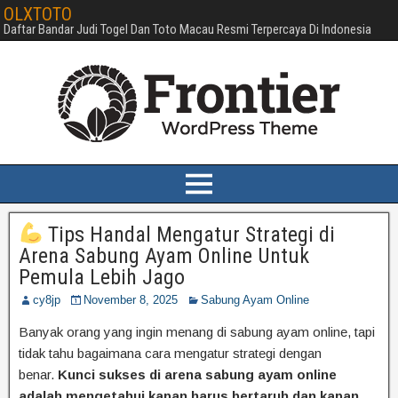
OLXTOTO
Daftar Bandar Judi Togel Dan Toto Macau Resmi Terpercaya Di Indonesia
Tips Handal Mengatur Strategi di
Arena Sabung Ayam Online Untuk
Pemula Lebih Jago
cy8jp
November 8, 2025
Sabung Ayam Online
Banyak orang yang ingin menang di sabung ayam online, tapi
tidak tahu bagaimana cara mengatur strategi dengan
benar.
Kunci sukses di arena sabung ayam online
adalah mengetahui kapan harus bertaruh dan kapan